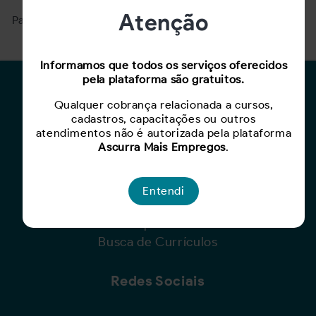
Atenção
Para ver mais, acesse a página
Buscar Oportunidades.
Informamos que todos os serviços oferecidos
pela plataforma são gratuitos.
Para Candidatos
Qualquer cobrança relacionada a cursos,
cadastros, capacitações ou outros
Busca de Oportunidades
atendimentos não é autorizada pela plataforma
Cadastro de Currículo
Ascurra Mais Empregos
.
Capacite-se
Entendi
Para Empresas
Criar Oportunidade
Busca de Currículos
Redes Sociais