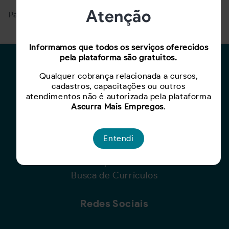
Atenção
Para ver mais, acesse a página
Buscar Oportunidades.
Informamos que todos os serviços oferecidos
pela plataforma são gratuitos.
Para Candidatos
Qualquer cobrança relacionada a cursos,
cadastros, capacitações ou outros
Busca de Oportunidades
atendimentos não é autorizada pela plataforma
Cadastro de Currículo
Ascurra Mais Empregos
.
Capacite-se
Entendi
Para Empresas
Criar Oportunidade
Busca de Currículos
Redes Sociais