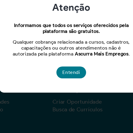
Atenção
Oportunidade expirada!
Informamos que todos os serviços oferecidos pela
plataforma são gratuitos.
Para ver mais, acesse a página
Buscar Oportunidades.
Qualquer cobrança relacionada a cursos, cadastros,
capacitações ou outros atendimentos não é
autorizada pela plataforma
Ascurra Mais Empregos
.
Entendi
Para Empresas
ades
Criar Oportunidade
lo
Busca de Currículos