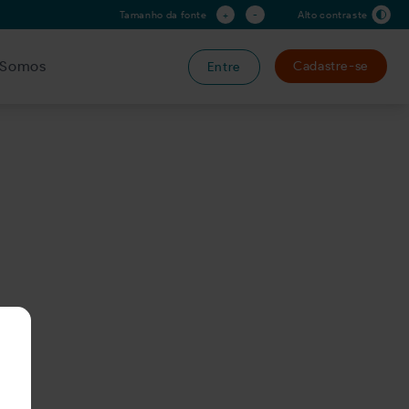
+
-
Tamanho da fonte
Alto contraste
Somos
Cadastre-se
Entre