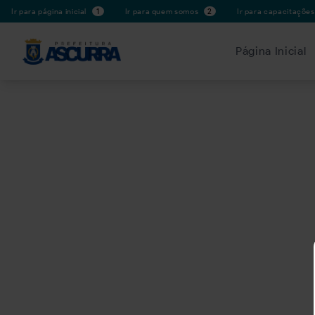
Ir para página inicial
1
Ir para quem somos
2
Ir para capacitaçõe
Página Inicial