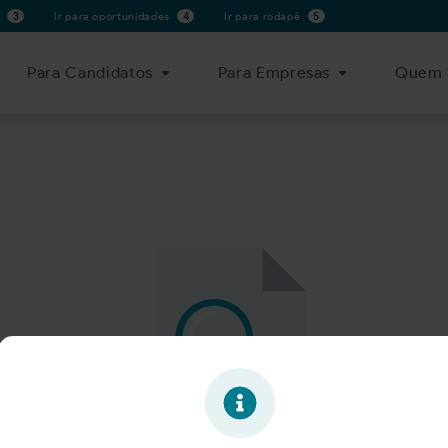
s
3
Ir para oportunidades
4
Ir para rodapé
5
Para Candidatos
Para Empresas
Quem 