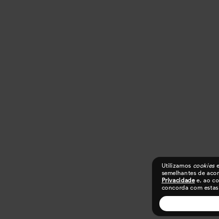
Utilizamos
cookies
e
semelhantes de aco
Privacidade
e, ao c
concorda com estas