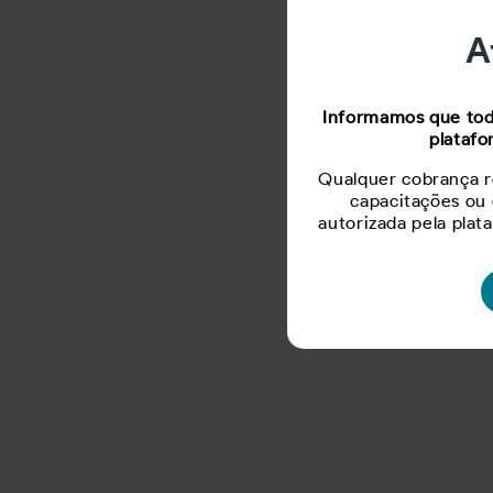
A
Informamos que todo
platafo
Qualquer cobrança re
capacitações ou
autorizada pela pla